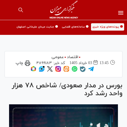
🟡 پرونده‌های ویژه خبری
🟡 سامانه‌های قضایی
🟡 جنایت میدان علیخانی اصفهان
اقتصاد
عمومی
13:45
03 خرداد 1405
کد خبر:
۴۸۹۹۱۸۳
چاپ
بورس در مدار صعودی/ شاخص ۷۸ هزار
واحد رشد کرد