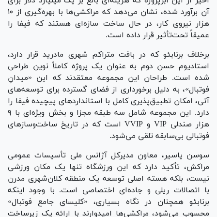
اخیر از این ابرپروژه که هزینه‌ای بالغ بر یک میلیارد دلار برای
آن برآورد شده، نشان می‌دهد که مراکشی‌ها با بهره‌گیری از ۱۰
هزار نیروی کار، در حال ساخت سازه‌ای هستند که فیفا را
عمیقاً تحت‌تأثیر قرار داده است.
برخلاف برنابئو که در بافت متراکم شهری مادرید قرار دارد،
استادیوم حسن دوم به عنوان یک پروژه کاملاً نوین طراحی
شده است. طراحان این مجموعه معتقدند که این «میدانِ
فوتبال»، به دلیل برخورداری از فضای گسترده برای توسعه‌های
آتی، امکان تطبیق‌پذیری کامل با استاندارد‌های پیچیده فیفا را
دارد. این مجموعه شامل سه طبقه مجزا و بخش ویژه‌ای با ۹
هزار صندلی VIP و VVIP است که در تاریخ ساخت‌وساز‌های
فوتبالی بی‌سابقه تلقی می‌شود.
سوسن یاسیر، معاون مدیرکل آژانس ملی تأسیسات عمومی
مراکش، تأکید دارد که این ورزشگاه تنها یک مکان ورزشی
نیست، بلکه هسته اصلی توسعه یک منطقه کلان‌شهری مدرن
با اتصالات ریلی و جاده‌ای اختصاصی است. با وجود اینکه
برنابئو همچنان در نگاه بسیاری، «کلیسای جامع فوتبال»
محسوب می‌شود، مراکشی‌ها امیدوارند با ارائه یک زیرساخت