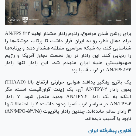
برای روشن شدن موضوع، رادوم رادار هشدار اولیه AN/FPS-۱۳۲
در‌ام دهال قطر، رو به ایران قرار داشت تا پرتاب موشک‌ها را
شناسایی کند، به شبکه سراسری منطقه هشدار دهد و پرتابه‌ها
را ردیابی کند. این رادار در روز نخست تجاوز آمریکا و رژیم
صهیونیستی علیه ایران منهدم شد. این رادار تنها رادار
AN/FPS-۱۳۲ در غرب آسیا بود.
یک باتری رهگیر پدافند هوایی حرارتی ارتفاع بالا (THAAD)
بدون رادار AN/TPY-۲ آن، یک زینت گران‌قیمت است، مگر
اینکه به یک رادار AN/TPY-۲ جدید متصل شود. ۷ رادار
AN/TPY-۲ در سراسر غرب آسیا وجود داشت؛ ۲ یا احتمالا تنها
۳ رادار سالم مانده‌اند. چندین رادار پاتریوت (AN/MPQ-۵۳/۶۵)
نابود یا آسیب دیده‌اند.
فناوری پیشرفته ایران