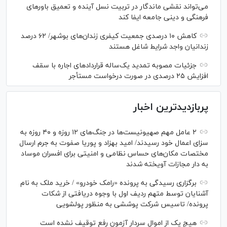
می‌تواند نقشی ماندگار در تربیت نسل آینده و تعمیق باور‌های
فرهنگی و دینی جامعه ایفا کند
کاهش ۱۰ درصدی جمعیت کیفری زندان‌های بوشهر/ ۶۲ درصد
زندانیان واجد شرایط شاغل هستند
جزئیات مصوبه تمدید یک‌ساله قرارداد‌های اجاره با سقف
افزایش ۲۵ درصدی در صورت درخواست مستأجر
پربازدیدترین اخبار
۲ عامل مهم صهیونیست‌ها در جنگ‌های ۱۲ روزه و ۴۰ روزه به
سزای اعمال خود رسیدند/ امید بهزاد و پوریا صفوت به جرم ارسال
مختصات مکان‌های حساس نظامی و امنیتی برای افسران موساد
به دار مجازات آویخته شدند
برگزاری رسیدگی به پرونده «رامک خودرو» / خرید ملک به نام
آشنایان توسط متهم ردیف اول با وجوه دریافتی از شکات
پرونده/ تاسیس شرکت پوششی به منظور پولشویی
هیچ یک از اموال سردار آزمون رفع توقیف نشده است