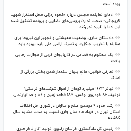
بوده است
ادعای نماینده مجلس درباره «نحوه ردزنی محل استقرار شهید
لاریجانی» صحت ندارد/ بررسی‌های قضایی و پرونده تشکیل شده
این ادعا را تایید نمی‌کند
دادستان ساری: وضعیت معیشتی و تجهیز این نیرو‌ها برای
مقابله با تخریب جنگل‌ها و تصرف اراضی ملی باید بهبود یابد
یک محکوم به قصاص در آذربایجان‌ غربی از مجازات رهایی
یافت
تعارض قوانین؛ مانع پنهان سنددار شدن بخش بزرگی از
املاک
تهاتر ۱۶۷۳ میلیارد تومان از اموال شرکت‌های تراستی/
توقیف ۸۶ خودروی لوکس، ۱۸۷ قطعه زمین و ۸۶ واحد آپارتمان
رشد حدود ۹ درصدی صلح و سازش در شورای حل اختلاف
استان تهران در خرداد ماه سال جاری نسبت به مدت مشابه سال
گذشته
رئیس کل دادگستری خراسان رضوی: تولید آثار فاخر هنری