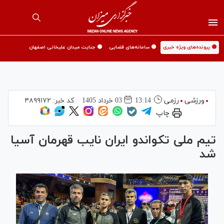
🟡 پرونده‌های ویژه خبری
🟡 سامانه‌های قضایی
🟡 جنایت میدان علیخانی اصفهان
ورزشی
رزمی
13:14
03 خرداد 1405
کد خبر:
۴۸۹۹۱۷۲
چاپ
تیم ملی تکواندو ایران نایب قهرمان آسیا
شد