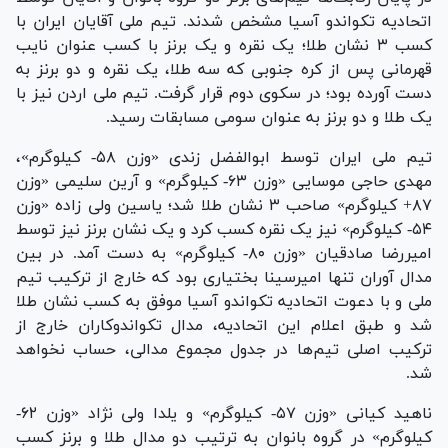
اتحادیه تکواندو آسیا مشخص شدند. تیم ملی آقایان ایران با
کسب ۳ نشان طلا؛ یک نقره و یک برنز با کسب عنوان نایب
قهرمانی پس از کره جنوبی که سه طلا، یک نقره و دو برنز به
دست آورده بود؛ در سکوی دوم قرار گرفت. تیم ملی اردن نیز با
یک طلا و دو برنز به عنوان سومی مسابقات رسید.
تیم ملی ایران توسط ابوالفضل زندی «وزن ۵۸- کیلوگرم»،
مهدی حاجی موسایی «وزن ۶۳- کیلوگرم» و آرین سلیمی «وزن
۸۷+ کیلوگرم» صاحب ۳ نشان طلا شد؛ یاسین ولی زاده «وزن
۵۴- کیلوگرم» نیز یک نقره کسب کرد و یک نشان برنز نیز توسط
امیررضا صادقیان «وزن ۸۰- کیلوگرم» به دست آمد. در بین
مدال آوران تنها امیرسینا بختیاری بود که خارج از ترکیب تیم
ملی و با دعوت اتحادیه تکواندو آسیا موفق به کسب نشان طلا
شد و طبق اعلام این اتحادیه، مدال تکواندوکاران خارج از
ترکیب اصلی تیم‌ها در جدول مجموع مدالی، حساب نخواهد
شد.
ناهید کیانی «وزن ۵۷- کیلوگرم» و یلدا ولی نژاد «وزن ۶۲-
کیلوگرم» در گروه بانوان به ترتیب دو مدال طلا و برنز کسب