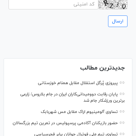
جدیدترین مطالب
پیروزی پُرگل استقلال مقابل همنام خوزستانی
پایان رقابت دوومیدانی‌کاران ایران در جام بلاروس/ زارعی
برترین ورزشکار جام شد
تساوی آلومینیوم اراک مقابل مس شهربابک
حضور بازیکنان آکادمی پرسپولیس در تمرین تیم بزرگسالان
تساوی تیم ملی فوتبال جوانان برابر فجرسپاسی