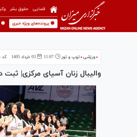
قضایی
حقوق بشر
وکی
🟡 پرونده‌های ویژه خبری
🟡 
ورزشی
توپ و تور
11:07
03 خرداد 1405
کد خ
والیبال زنان آسیای مرکزی| ثبت دو