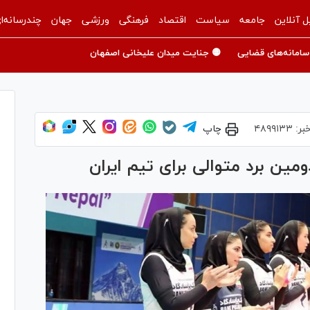
ل آنلاین
جامعه
سیاست
اقتصاد
فرهنگی
ورزشی
جهان
چندرسانه‌ا
سامانه‌های قضایی
🟡 جنایت میدان علیخانی اصفهان
بر:
۴۸۹۹۱۳۳
چاپ
مین برد متوالی برای تیم ایران