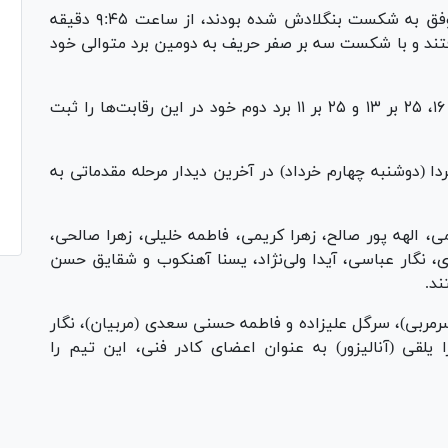
شاگردان لی دو هی که در نخستین دیدار خود موفق به شکست بنگلادش شده بودند، از ساعت ۹:۴۵ دقیقه
فتند و با شکست سه بر صفر حریف به دومین برد متوالی خود
ملی پوشان والیبال زنان ایران با امتیاز‌های ۲۵ بر ۱۶، ۲۵ بر ۱۳ و ۲۵ بر ۱۱ برد دوم خود در این رقابت‌ها را ثبت
ل زنان ایران ساعت ۱۴:۴۵ دقیقه فردا (دوشنبه چهارم خرداد) در آخرین دیدار مرحله مقدماتی به
 الهه پور صالح، زهرا کریمی، فاطمه خلیلی، زهرا صالحی،
نگار عباسی، آیدا ولی‌نژاد، یسنا آهنکوب و شقایق حسن
ند.
مربی)، سرگل علیزاده و فاطمه حسنی سعدی (مربیان)، نگار
ا یلقی (آنالیزور) به عنوان اعضای کادر فنی، این تیم را