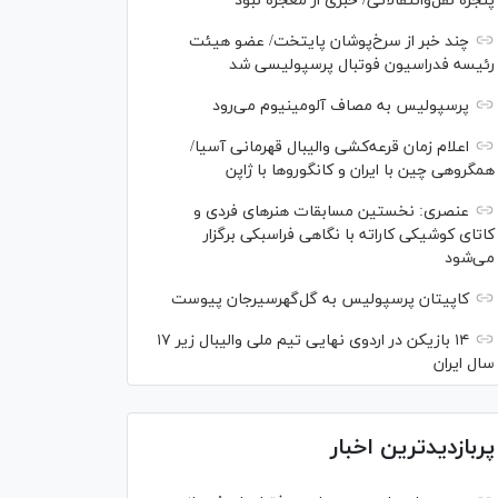
پنجره نقل‌وانتقالاتی/ خبری از معجزه نبود
چند خبر از سرخ‌پوشان پایتخت/ عضو هیئت
رئیسه فدراسیون فوتبال پرسپولیسی شد
پرسپولیس به مصاف آلومینیوم می‌رود
اعلام زمان قرعه‌کشی والیبال قهرمانی آسیا/
همگروهی چین با ایران و کانگورو‌ها با ژاپن
عنصری: نخستین مسابقات هنر‌های فردی و
کاتای کوشیکی کاراته با نگاهی فراسبکی برگزار
می‌شود
کاپیتان پرسپولیس به گل‌گهرسیرجان پیوست
۱۴ بازیکن در اردوی نهایی تیم ملی والیبال زیر ۱۷
سال ایران
پربازدیدترین اخبار