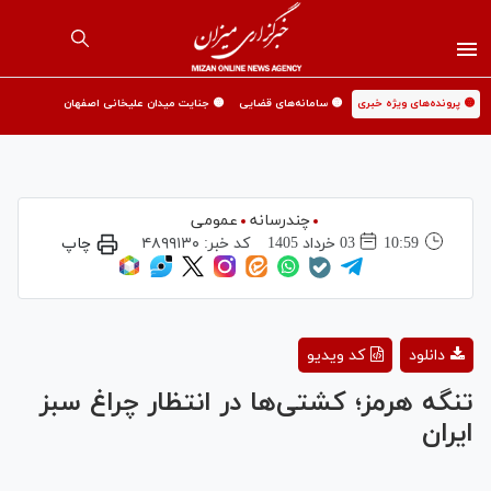
🟡 پرونده‌های ویژه خبری
🟡 سامانه‌های قضایی
🟡 جنایت میدان علیخانی اصفهان
چندرسانه
عمومی
10:59
03 خرداد 1405
کد خبر:
۴۸۹۹۱۳۰
چاپ
Play
دانلود
کد ویدیو
Video
تنگه هرمز؛ کشتی‌ها در انتظار چراغ سبز
ایران