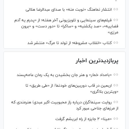
انتشار نماهنگ «نوبت منه» با صدای عبدالرضا هلالی
فیلم‌های سینمایی و تلویزیونی آخر هفته؛ از «پدرم یه آدم
فضاییه»، «صد یکشنبه» و «ساکرا» تا «دور دست» و «برون
مرزی»
کتاب «انقلاب مشروطه؛ از تولد تا مرگ» منتشر شد
پربازدیدترین اخبار
«بامداد خمار» و هنر جان بخشیدن به یک رمان عامه‌پسند
اربعین در قاب دوربین‌های خودنما/ از «طی طریق» تا
«ویترین بلاگری»
روایت سینماگران درباره راز محبوبیت اکبر عبدی/ هنرمندی که
از مرزهای جناحی عبور کرد
«مینا» ۲ جایزه از راه ابریشم گرفت