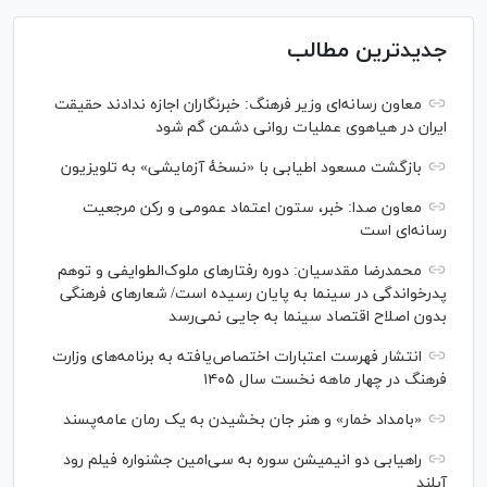
جدیدترین مطالب
معاون رسانه‌ای وزیر فرهنگ: خبرنگاران اجازه ندادند حقیقت
ایران در هیاهوی عملیات روانی دشمن گم شود
بازگشت مسعود اطیابی با «نسخهٔ آزمایشی» به تلویزیون
معاون صدا: خبر، ستون اعتماد عمومی و رکن مرجعیت
رسانه‌ای است
محمدرضا مقدسیان: دوره رفتارهای ملوک‌الطوایفی و توهم
پدرخواندگی در سینما به پایان رسیده است/ شعارهای فرهنگی
بدون اصلاح اقتصاد سینما به جایی نمی‌رسد
انتشار فهرست اعتبارات اختصاص‌یافته به برنامه‌های وزارت
فرهنگ در چهار ماهه نخست سال ۱۴۰۵
«بامداد خمار» و هنر جان بخشیدن به یک رمان عامه‌پسند
راهیابی دو انیمیشن سوره به سی‌امین جشنواره فیلم رود
آیلند