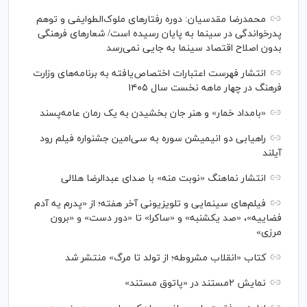
محمدرضا مقدسیان: دوره رفتارهای ملوک‌الطوایفی و توهم
پدرخواندگی در سینما به پایان رسیده است/ شعارهای فرهنگی
بدون اصلاح اقتصاد سینما به جایی نمی‌رسد
انتشار فهرست اعتبارات اختصاص‌یافته به برنامه‌های وزارت
فرهنگ در چهار ماهه نخست سال ۱۴۰۵
«بامداد خمار» و هنر جان بخشیدن به یک رمان عامه‌پسند
راهیابی دو انیمیشن سوره به سی‌امین جشنواره فیلم رود
آیلند
انتشار نماهنگ «نوبت منه» با صدای عبدالرضا هلالی
فیلم‌های سینمایی و تلویزیونی آخر هفته؛ از «پدرم یه آدم
فضاییه»، «صد یکشنبه» و «ساکرا» تا «دور دست» و «برون
مرزی»
کتاب «انقلاب مشروطه؛ از تولد تا مرگ» منتشر شد
نمایش ۲مستند در «پاتوق مستند»