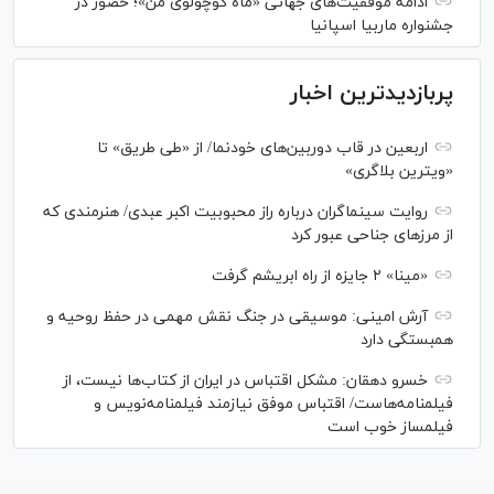
ادامه موفقیت‌های جهانی «ماه کوچولوی من»؛ حضور در
جشنواره ماربیا اسپانیا
پربازدیدترین اخبار
اربعین در قاب دوربین‌های خودنما/ از «طی طریق» تا
«ویترین بلاگری»
روایت سینماگران درباره راز محبوبیت اکبر عبدی/ هنرمندی که
از مرزهای جناحی عبور کرد
«مینا» ۲ جایزه از راه ابریشم گرفت
آرش امینی: موسیقی در جنگ نقش مهمی در حفظ روحیه و
همبستگی دارد
خسرو دهقان: مشکل اقتباس در ایران از کتاب‌ها نیست، از
فیلمنامه‌هاست/ اقتباس موفق نیازمند فیلمنامه‌نویس و
فیلمساز خوب است