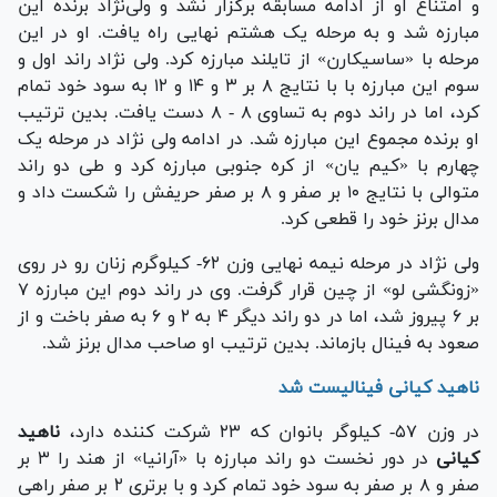
و امتناع او از ادامه مسابقه برگزار نشد و ولی‌نژاد برنده این
مبارزه شد و به مرحله یک هشتم نهایی راه یافت. او در این
مرحله با «ساسیکارن» از تایلند مبارزه کرد. ولی نژاد راند اول و
سوم این مبارزه با با نتایج ۸ بر ۳ و ۱۴ و ۱۲ به سود خود تمام
کرد، اما در راند دوم به تساوی ۸ - ۸ دست یافت. بدین ترتیب
او برنده مجموع این مبارزه شد. در ادامه ولی نژاد در مرحله یک
چهارم با «کیم یان» از کره جنوبی مبارزه کرد و طی دو راند
متوالی با نتایج ۱۰ بر صفر و ۸ بر صفر حریفش را شکست داد و
مدال برنز خود را قطعی کرد.
ولی نژاد در مرحله نیمه نهایی وزن ۶۲- کیلوگرم زنان رو در روی
«زونگشی لو» از چین قرار گرفت. وی در راند دوم این مبارزه ۷
بر ۶ پیروز شد، اما در دو راند دیگر ۴ به ۲ و ۶ به صفر باخت و از
صعود به فینال بازماند. بدین ترتیب او صاحب مدال برنز شد.
ناهید کیانی فینالیست شد
در وزن ۵۷- کیلوگر بانوان که ۲۳ شرکت کننده دارد،
ناهید
کیانی
در دور نخست دو راند مبارزه با «آرانیا» از هند را ۳ بر
صفر و ۸ بر صفر به سود خود تمام کرد و با برتری ۲ بر صفر راهی