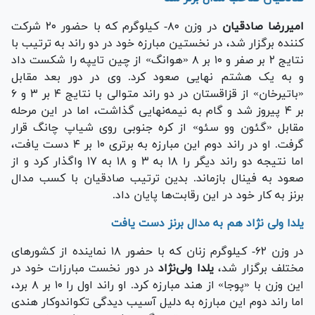
امیررضا صادقیان
در وزن ۸۰- کیلوگرم که با حضور ۲۰ شرکت
کننده برگزار شد، در نخستین مبارزه خود در دو راند به ترتیب با
نتایج ۲ بر صفر و ۱۰ بر ۸ «هوانگ» از چین تایپه را شکست داد
و به یک هشتم نهایی صعود کرد. وی در دور بعد مقابل
«باتیرخان» از قزاقستان در دو راند متوالی با نتایج ۴ بر ۳ و ۶
بر ۴ پیروز شد و گام به نیمه‌نهایی گذاشت، اما در این مرحله
مقابل «گئون وو سئو» از کره جنوبی روی شیاپ چانگ قرار
گرفت. او در راند دوم این مبارزه به برتری ۱۰ بر ۴ دست یافت،
اما نتیجه دو راند دیگر را ۱۸ به ۳ و ۱۸ به ۱۷ واگذار کرد و از
صعود به فینال بازماند. بدین ترتیب صادقیان با کسب مدال
برنز به کار خود در این رقابت‌ها پایان داد.
یلدا ولی نژاد هم به مدال برنز دست یافت
در وزن ۶۲- کیلوگرم زنان که با حضور ۱۸ نماینده از کشور‌های
مختلف برگزار شد،
یلدا ولی‌نژاد
در دور نخست مبارزات خود در
این وزن با «پوجا» از هند مبارزه کرد. او راند اول را ۱۰ بر ۸ برد،
اما راند دوم این مبارزه به دلیل آسیب دیدگی تکواندوکار هندی