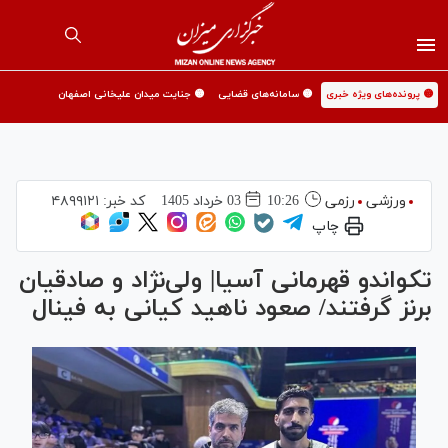
🟡 پرونده‌های ویژه خبری
🟡 سامانه‌های قضایی
🟡 جنایت میدان علیخانی اصفهان
ورزشی
رزمی
10:26
03 خرداد 1405
کد خبر:
۴۸۹۹۱۲۱
چاپ
تکواندو قهرمانی آسیا| ولی‌نژاد و صادقیان
برنز گرفتند/ صعود ناهید کیانی به فینال