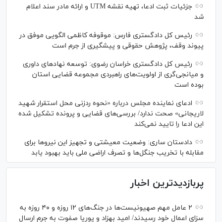
جزئیات ثبت ادعا، تهیه نقشه UTM و ارائه مادر سند اعلام
شد
رئیس کل دادگستری فارس: موقوفه کاظمی الگویی موفق در
پیوند وقف، پژوهش حقوقی و پیشگیری از جرم است
رئیس کل دادگستری خراسان رضوی: توسعه نهاد‌های داوری
و میانجی‌گری از اولویت‌های راهبردی مجموعه قضایی استان
بوده است
ادعای نماینده مجلس درباره «نحوه ردزنی محل استقرار شهید
لاریجانی» صحت ندارد/ بررسی‌های قضایی و پرونده تشکیل شده
این ادعا را تایید نمی‌کند
دادستان ساری: وضعیت معیشتی و تجهیز این نیرو‌ها برای
مقابله با تخریب جنگل‌ها و تصرف اراضی ملی باید بهبود یابد
پربازدیدترین اخبار
۲ عامل مهم صهیونیست‌ها در جنگ‌های ۱۲ روزه و ۴۰ روزه به
سزای اعمال خود رسیدند/ امید بهزاد و پوریا صفوت به جرم ارسال