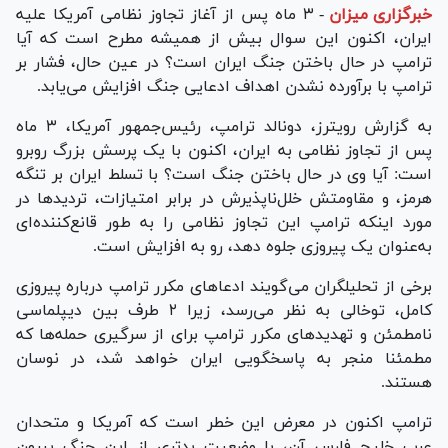
خبرگزاری میزان
-
۳ ماه پس از آغاز تجاوز نظامی آمریکا علیه
ایران، اکنون این سوال بیش از همیشه مطرح است که آیا
ترامپ در حال باختن جنگ ایران است؟ در عین حال، فشار بر
ترامپ با برآورده نشدن اهداف ادعایی جنگ افزایش می‌یابد.
به گزارش رویترز، دونالد ترامپ، رئیس‌جمهور آمریکا، ۳ ماه
پس از تجاوز نظامی به ایران، اکنون با یک پرسش بزرگ روبرو
است: آیا وی در حال باختن جنگ است؟ با تسلط ایران بر تنگه
هرمز، و مقاومتش خلل‌ناپذیرش در برابر امتیازات، تردیدها در
مورد اینکه ترامپ این تجاوز نظامی را به طور قانع‌کننده‌ای
به‌عنوان یک پیروزی جلوه دهد، رو به افزایش است.
برخی از تحلیلگران می‌گویند ادعاهای مکرر ترامپ درباره پیروزی
کامل، توخالی به نظر می‌رسد، زیرا ۲ طرف بین دیپلماسی
نامطمئن و تهدیدهای مکرر ترامپ برای از سرگیری حمله‌ها که
مطمئنا منجر به پاسخگویی ایران خواهد شد، در نوسان
هستند.
ترامپ اکنون در معرض این خطر است که آمریکا و متحدان
عرب خلیج فارس آن، با وضعیت بدتری از این جنگ بیرون