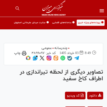
🟡 پرونده‌های ویژه خبری
🟡 سامانه‌های قضایی
🟡 جنایت میدان علیخانی اصفهان
چندرسانه
عمومی
8:49
03 خرداد 1405
کد خبر:
۴۸۹۹۰۹۷
چاپ
تصاویر دیگری از لحظه تیراندازی در
اطراف کاخ سفید
Play
دانلود
کد ویدیو
Video