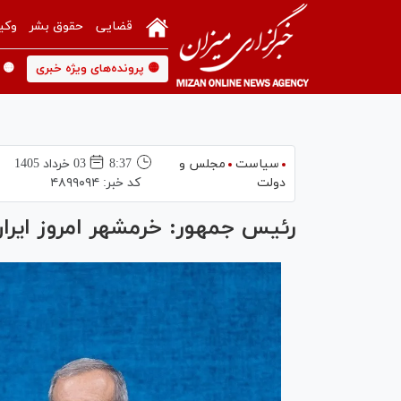
قضایی
حقوق بشر
وکی
🟡 پرونده‌های ویژه خبری
🟡 
سیاست
مجلس و
8:37
03 خرداد 1405
دولت
کد خبر:
۴۸۹۹۰۹۴
رئیس جمهور: خرمشهر امروز ایرا