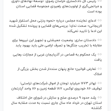
رئیس کل دادگستری خراسان رضوی: توسعه نهاد‌های داوری
و میانجی‌گری از اولویت‌های راهبردی مجموعه قضایی استان
بوده است
ادعای نماینده مجلس درباره «نحوه ردزنی محل استقرار شهید
لاریجانی» صحت ندارد/ بررسی‌های قضایی و پرونده تشکیل شده
این ادعا را تایید نمی‌کند
دادستان ساری: وضعیت معیشتی و تجهیز این نیرو‌ها برای
مقابله با تخریب جنگل‌ها و تصرف اراضی ملی باید بهبود یابد
یک محکوم به قصاص در آذربایجان‌ غربی از مجازات رهایی
یافت
تعارض قوانین؛ مانع پنهان سنددار شدن بخش بزرگی از
املاک
تهاتر ۱۶۷۳ میلیارد تومان از اموال شرکت‌های تراستی/
توقیف ۸۶ خودروی لوکس، ۱۸۷ قطعه زمین و ۸۶ واحد آپارتمان
رشد حدود ۹ درصدی صلح و سازش در شورای حل اختلاف
استان تهران در خرداد ماه سال جاری نسبت به مدت مشابه سال
گذشته