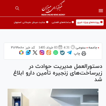
🟡 پرونده‌های ویژه خبری
🟡 سامانه‌های قضایی
🟡 جنایت میدان علیخانی اصفهان
جامعه
عمومی
4:31
03 خرداد 1405
کد خبر:
۴۸۹۹۰۸۰
چاپ
دستورالعمل مدیریت حوادث در
زیرساخت‌های زنجیره تأمین دارو ابلاغ
شد