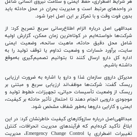
هر شرایط اضطراری، حفظ ایمنی و سلامت نیروی انسانی شاغل
در واحد‌های مرتبط است و مدیریت بحران در محل حادثه باید
بدون فوت وقت و با تمرکز بر این اصل اجرا شود.
عبداللهی اصل درباره الزام اطلاع‌رسانی سریع تصریح کرد: از
شرکت‌ها خواسته‌ایم در کوتاه‌ترین زمان ممکن، گزارش اولیه
شامل محل دقیق حادثه، ماهیت سانحه، وضعیت ایمنی
سایت، برآورد خسارات و وضعیت تداوم یا توقف تولید را به
اداره کل دارو ارسال کنند تا بتوانیم تصمیم‌گیری به‌موقع
داشته باشیم.
مدیرکل داروی سازمان غذا و دارو با اشاره به ضرورت ارزیابی
ریسک گفت: شرکت‌ها موظف‌اند ارزیابی سریع و مبتنی بر
ریسک از وضعیت تأسیسات حیاتی، تجهیزات، خطوط تولید و
موجودی دارویی انجام دهند تا احتمال تأثیر حادثه بر کیفیت،
ایمنی و کارایی دارو‌ها به‌طور شفاف مشخص شود.
عبداللهی‌اصل درباره سازوکار‌های کیفیت خاطرنشان کرد: در این
ابلاغ تأکید کرده‌ایم که فرآیند‌های مدیریت انحرافات، کنترل
تغییرات اضطراری یا Emergency Change Control، مدیریت