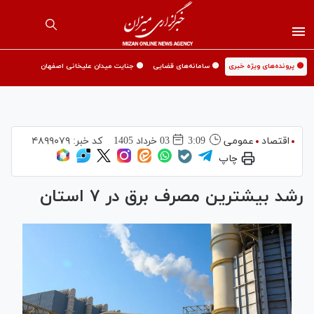
🟡 پرونده‌های ویژه خبری
🟡 سامانه‌های قضایی
🟡 جنایت میدان علیخانی اصفهان
اقتصاد
عمومی
3:09
03 خرداد 1405
کد خبر:
۴۸۹۹۰۷۹
چاپ
رشد بیشترین مصرف برق در ۷ استان