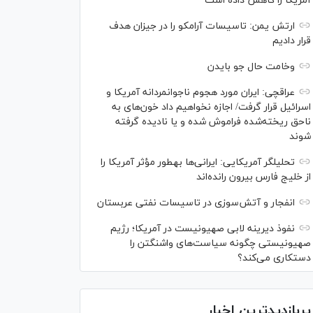
آمریکا را کاهش داده است
ارتش یمن: تاسیسات آرامکو را در جیزان هدف
قرار دادیم
وخامت حال جو بایدن
عراقچی: ایران مورد هجوم ناجوانمردانه آمریکا و
اسرائیل قرار گرفت/ اجازه نخواهیم داد خون‌های به
ناحق ریخته‌شده فراموش شده و یا نادیده گرفته
شوند
تحلیلگر آمریکایی: ایرانی‌ها به‎طور مؤثر آمریکا را
از خلیج فارس بیرون رانده‌اند
انفجار و آتش‌سوزی در تاسیسات نفتی عربستان
نفوذ دیرینه لابی صهیونیست در آمریکا؛ رژیم
صهیونیستی چگونه سیاست‌های واشنگتن را
دستکاری می‌کند؟
پربازدیدترین اخبار