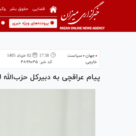
قضایی
حقوق بشر
وکی
🟡 پرونده‌های ویژه خبری
🟡 
جهان
سیاست
17:58
02 خرداد 1405
خارجی
کد خبر:
۴۸۹۹۰۴۵
پیام عراقچی به دبیرکل حزب‌الله ل