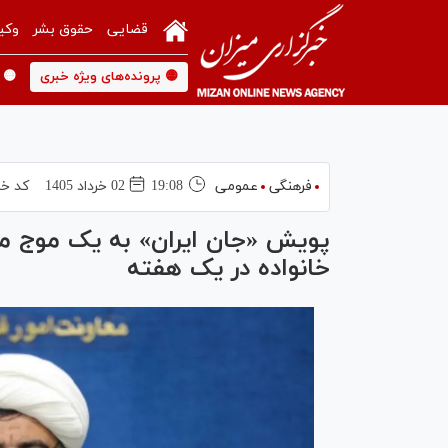
قضایی
حقوق بشر
وکی
🟡 پرونده‌های ویژه خبری
🟡 
فرهنگی
عمومی
19:08
02 خرداد 1405
کد خب
خانواده در یک هفته