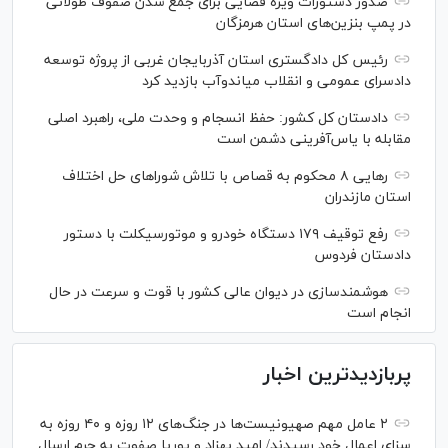
صدور دستورات ویژه قضایی برای جمع شدن صفوف طولانی
در پمپ بنزین‌های استان هرمزگان
رئیس کل دادگستری استان آذربایجان غربی از پروژه توسعه
دادسرای عمومی و انقلاب میاندوآب بازدید کرد
دادستان کل کشور: حفظ انسجام و وحدت ملی، راهبرد اصلی
مقابله با یاس‌آفرینی دشمن است
رهایی ۸ محکوم به قصاص با تلاش شورا‌های حل اختلاف
استان مازندران
رفع توقیف ۱۷۹ دستگاه خودرو و موتورسیکلت با دستور
دادستان فردوس
هوشمندسازی در دیوان عالی کشور با قوت و سرعت در حال
انجام است
پربازدیدترین اخبار
۲ عامل مهم صهیونیست‌ها در جنگ‌های ۱۲ روزه و ۴۰ روزه به
سزای اعمال خود رسیدند/ امید بهزاد و پوریا صفوت به جرم ارسال