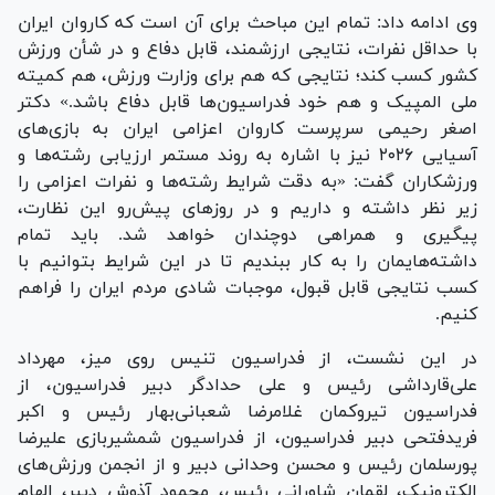
وی ادامه داد: تمام این مباحث برای آن است که کاروان ایران
با حداقل نفرات، نتایجی ارزشمند، قابل دفاع و در شأن ورزش
کشور کسب کند؛ نتایجی که هم برای وزارت ورزش، هم کمیته
ملی المپیک و هم خود فدراسیون‌ها قابل دفاع باشد.» دکتر
اصغر رحیمی سرپرست کاروان اعزامی ایران به بازی‌های
آسیایی ۲۰۲۶ نیز با اشاره به روند مستمر ارزیابی رشته‌ها و
ورزشکاران گفت: «به دقت شرایط رشته‌ها و نفرات اعزامی را
زیر نظر داشته و داریم و در روز‌های پیش‌رو این نظارت،
پیگیری و همراهی دوچندان خواهد شد. باید تمام
داشته‌هایمان را به کار ببندیم تا در این شرایط بتوانیم با
کسب نتایجی قابل قبول، موجبات شادی مردم ایران را فراهم
کنیم.
در این نشست، از فدراسیون تنیس روی میز، مهرداد
علی‌قارداشی رئیس و علی حدادگر دبیر فدراسیون، از
فدراسیون تیروکمان غلامرضا شعبانی‌بهار رئیس و اکبر
فریدفتحی دبیر فدراسیون، از فدراسیون شمشیربازی علیرضا
پورسلمان رئیس و محسن وحدانی‌ دبیر و از انجمن ورزش‌های
الکترونیک، لقمان شاورانی رئیس، محمود آذوش دبیر، الهام