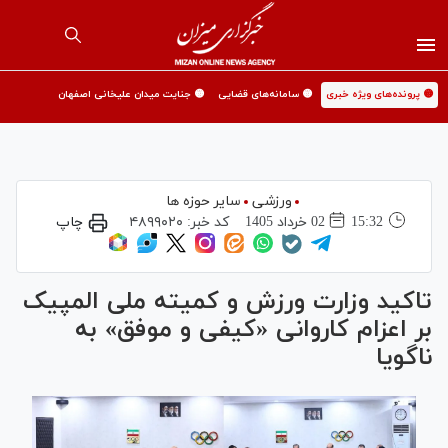
🟡 پرونده‌های ویژه خبری
🟡 سامانه‌های قضایی
🟡 جنایت میدان علیخانی اصفهان
ورزشی
سایر حوزه ها
15:32
02 خرداد 1405
کد خبر:
۴۸۹۹۰۲۰
چاپ
تاکید وزارت ورزش و کمیته ملی المپیک
بر اعزام کاروانی «کیفی و موفق» به
ناگویا