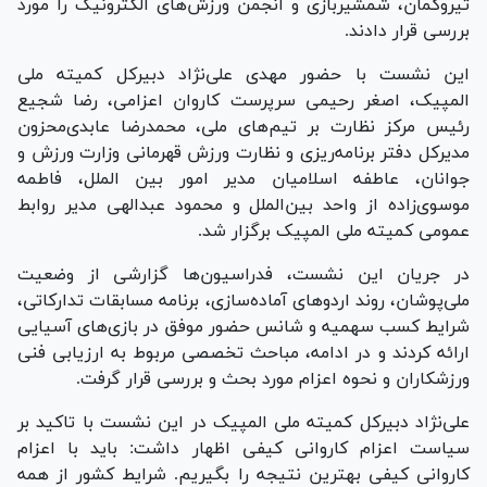
تیروکمان، شمشیربازی و انجمن ورزش‌های الکترونیک را مورد
بررسی قرار دادند.
این نشست با حضور مهدی علی‌نژاد دبیرکل کمیته ملی
المپیک، اصغر رحیمی سرپرست کاروان اعزامی، رضا شجیع
رئیس مرکز نظارت بر تیم‌های ملی، محمدرضا عابدی‌محزون
مدیرکل دفتر برنامه‌ریزی و نظارت ورزش قهرمانی وزارت ورزش و
جوانان، عاطفه اسلامیان مدیر امور بین الملل، فاطمه
موسوی‌زاده از واحد بین‌الملل و محمود عبدالهی مدیر روابط
عمومی کمیته ملی المپیک برگزار شد.
در جریان این نشست، فدراسیون‌ها گزارشی از وضعیت
ملی‌پوشان، روند اردو‌های آماده‌سازی، برنامه مسابقات تدارکاتی،
شرایط کسب سهمیه و شانس حضور موفق در بازی‌های آسیایی
ارائه کردند و در ادامه، مباحث تخصصی مربوط به ارزیابی فنی
ورزشکاران و نحوه اعزام مورد بحث و بررسی قرار گرفت.
علی‌نژاد دبیرکل کمیته ملی المپیک در این نشست با تاکید بر
سیاست اعزام کاروانی کیفی اظهار داشت: باید با اعزام
کاروانی کیفی بهترین نتیجه را بگیریم. شرایط کشور از همه