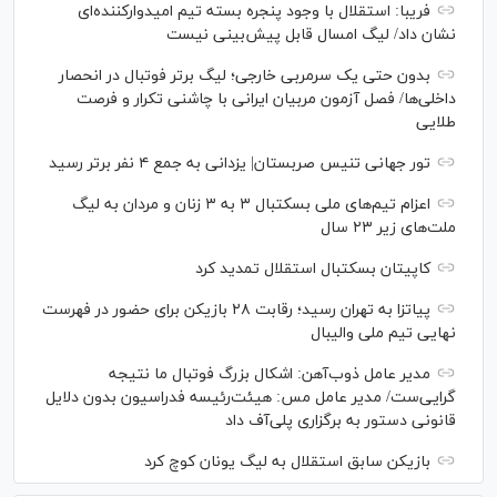
فریبا: استقلال با وجود پنجره بسته تیم امیدوارکننده‌ای
نشان داد/ لیگ امسال قابل پیش‌بینی نیست
بدون حتی یک سرمربی خارجی؛ لیگ برتر فوتبال در انحصار
داخلی‌ها/ فصل آزمون مربیان ایرانی با چاشنی تکرار و فرصت
طلایی
تور جهانی تنیس صربستان| یزدانی به جمع ۴ نفر برتر رسید
اعزام تیم‌های ملی بسکتبال ۳ به ۳ زنان و مردان به لیگ
ملت‌های زیر ۲۳ سال
کاپیتان بسکتبال استقلال تمدید کرد
پیاتزا به تهران رسید؛ رقابت ۲۸ بازیکن برای حضور در فهرست
نهایی تیم ملی والیبال
مدیر عامل ذوب‌آهن: اشکال بزرگ فوتبال ما نتیجه
گرایی‌ست/ مدیر عامل مس: هیئت‌رئیسه فدراسیون بدون دلایل
قانونی دستور به برگزاری پلی‌آف داد
بازیکن سابق استقلال به لیگ یونان کوچ کرد