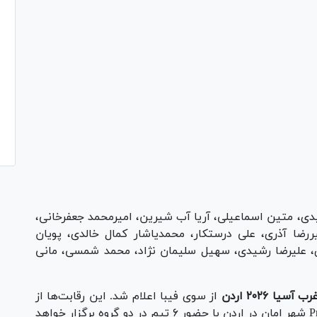
ی، متین اسماعیلی، آریا آب شیرین، امیرمحمد جعفرخانی،
رضا آذری، على درستکار، محمدیاشار کمال خالدی، پویان
، علیرضا رشیدی، سهیل سلیمان نژاد، محمد شمسی، مانی
از سوی فیبا اعلام شد. این رقابت‌ها از
۱۶ تا ۲۰ تیر ماه به میزبانی سالن Prince Hamza Hall شهر امان در اردن با حضور ۶ تیم در دو گروه برگزار خواهد