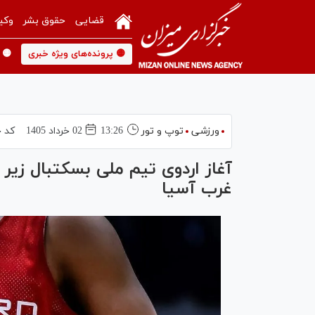
قضایی
حقوق بشر
وکی
🟡 پرونده‌های ویژه خبری
🟡 
ورزشی
توپ و تور
13:26
02 خرداد 1405
کد خ
غرب آسیا