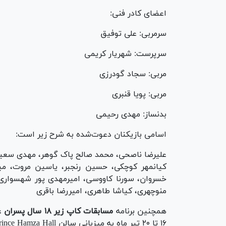
اعضای کادر فنی:
سرمربی: علی توفیق
سرپرست: شهریار کریمی
مربی: سجاد گودرزی
مربی: پویا قنبری
بدنساز: مهدی رحیمی
اسامی بازیکنان دعوت‌شده به شرح زیر است:
علیرضا ناصحی، محمد صالح پاک گوهر، مهدی سعید
کیانمهر کوچکی، حسین رنجبر، یاسین مروت، میر
خسروان، سورنا کاووسی، امیرمهدی پور شهسواری
منوچهری، کیاشا طاهری، امیررضا باقری
همچنین برنامه
مسابقات کاپ زیر ۱۸ سال پسران غرب آسیا ۲۰۲۶ اردن