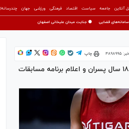
ل آنلاین
جامعه
سیاست
اقتصاد
فرهنگی
ورزشی
جهان
چندرسانه‌ا
سامانه‌های قضایی
🟡 جنایت میدان علیخانی اصفهان
بر:
۴۸۹۸۹۹۵
چاپ
آغاز اردوی تیم ملی بسکتبال زیر ۱۸ سال پسران و اعلام برنامه مسابقات