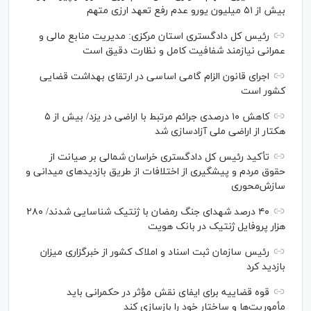
بیش از ۵۱ میلیون یورو عدم رفع تعهد ارزی متهم
رئیس کل دادگستری استان مرکزی: مدیریت منابع مالی و
عمرانی نیازمند شفافیت کامل و نظارت دقیق است
اجرای قانون الزام گامی اساسی در ارتقای بهداشت قضایی
کشور است
کاهش ۱۰ درصدی جرائم مرتبط با اراضی در یزد/ بیش از ۵
هکتار از اراضی ملی آزادسازی شد
تأکید رئیس کل دادگستری خراسان شمالی بر صیانت از
حقوق مردم و پیشگیری از اختلافات از طریق بازدید‌های میدانی و
سازش‌محوری
۴۰ درصد شهدای جنگ رمضان با ژنتیک شناسایی شدند/ ۲۸۰
هزار پروفایل ژنتیک در بانک هویت
رئیس سازمان ثبت اسناد و املاک کشور از خبرگزاری میزان
بازدید کرد
قوه قضاییه برای ایفای نقش مؤثر در حکمرانی باید
مأموریت‌ها و ساختار خود را بازسازی کند