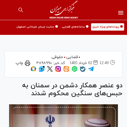
🟡 پرونده‌های ویژه خبری
🟡 سامانه‌های قضایی
🟡 جنایت میدان علیخانی اصفهان
قضایی
حقوقی
12:49
02 خرداد 1405
کد خبر:
۴۸۹۸۹۹۰
چاپ
دو عنصر همکار دشمن در سمنان به
حبس‌های سنگین محکوم شدند