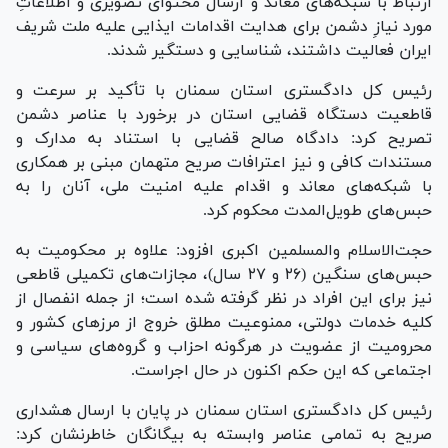
ارتباط با شبکه‌های معاند و ارسال محتوای تصویری و اطلاعاتِ
مورد نیازِ دشمن برای هدایت اقدامات ایذایی علیه ملت شریف
ایران فعالیت داشتند، شناسایی و دستگیر شدند.
رئیس کل دادگستری استان سمنان با تأکید بر سرعت و
قاطعیت دستگاه قضایی استان در برخورد با عناصر دشمن
تصریح کرد: دادگاه صالح قضایی با استناد به مدارک و
مستندات کافی و نیز اعترافات صریح متهمان مبنی بر همکاری
با شبکه‌های معاند و اقدام علیه امنیت ملی، آنان را به
حبس‌های طویل‌المدت محکوم کرد.
حجت‌الاسلام والمسلمین اکبری افزود: علاوه بر محکومیت به
حبس‌های سنگین (۲۶ و ۲۷ سال)، مجازات‌های تکمیلی قاطعی
نیز برای این افراد در نظر گرفته شده است؛ از جمله انفصال از
کلیه خدمات دولتی، ممنوعیت مطلق خروج از مرز‌های کشور و
محرومیت از عضویت در هرگونه احزاب و گروه‌های سیاسی و
اجتماعی که این حکم اکنون در حال اجراست.
رئیس کل دادگستری استان سمنان در پایان با ارسال هشداری
صریح به تمامی عناصر وابسته به بیگانگان خاطرنشان کرد: