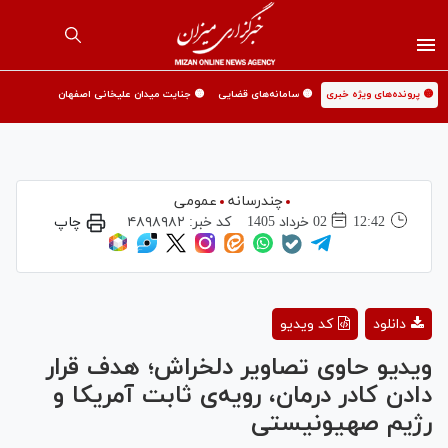
🟡 پرونده‌های ویژه خبری
🟡 سامانه‌های قضایی
🟡 جنایت میدان علیخانی اصفهان
چندرسانه
عمومی
12:42
02 خرداد 1405
کد خبر:
۴۸۹۸۹۸۲
چاپ
Play
دانلود
کد ویدیو
Video
ویدیو حاوی تصاویر دلخراش؛ هدف قرار
دادن کادر درمان، رویه‌ی ثابت آمریکا و
رژیم صهیونیستی