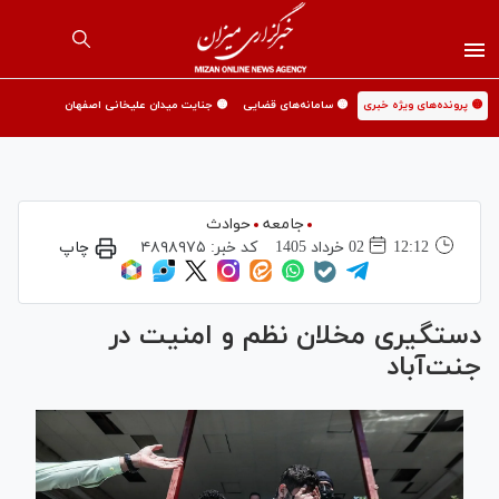
🟡 پرونده‌های ویژه خبری
🟡 سامانه‌های قضایی
🟡 جنایت میدان علیخانی اصفهان
جامعه
حوادث
12:12
02 خرداد 1405
کد خبر:
۴۸۹۸۹۷۵
چاپ
دستگیری مخلان نظم و امنیت در
جنت‌آباد