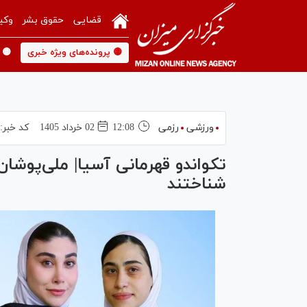
قضایی
حقوق بشر
وکی
🟡 پرونده‌های ویژه خبری
🟡 
ورزشی
رزمی
12:08
02 خرداد 1405
کد خبر:
تکواندو قهرمانی آسیا| ملی‌پوشان ا
شناختند