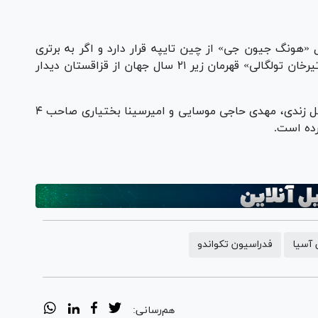
ور ۲۰ تکواندوکار مقابل «هونگ جیون جی» از چین تایپه قرار دارد و اگر به برتری
برسد مقابل برنده دیدار هند و قرقیزستان و یا «باتیرخان تولگالی» قهرمان زیر ۲۱ سال جهان از قزاقستان دیدار
تا به اینجا تیم ایران توسط آرین سلیمی، ابوالفضل زندی، مهدی حاجی موسایی و امیرسینا بختیاری صاحب ۴
رده است.
 آسیا
فدراسیون تکواندو
هم‌رسانی: