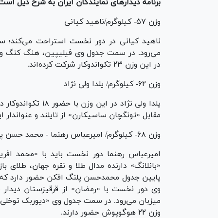
برنامه دیدار‌های نمایندگان ایران به شرح ذیل است
وزن ۵۷- کیلوگرم/ناهید کیانی
ناهید کیانی در دور نخست استراحت می‌کند؛ سپس
می‌رود. در سمت جدول وی فیلیپین، هنگ کنگ و «
در این وزن ۲۳ تکواندوکار شرکت کرده‌اند.
وزن ۶۲- کیلوگرم/ یلدا ولی نژاد
یلدا ولی نژاد در ای
مقابل «تونگچان ساسیکارن» از تایلند و عنواندار 
وزن ۶۸- کیلوگرم/ امیرعباس رهنما - محمد حسن پلنگ افکن
امیرعباس رهنما دور نخست باید با «محمد افریز
«بانلانگ» دارنده مدال طلا و نقره جهان، طلای ب
پایین جدول محمدحسن پلنگ افکن حضور دارد که به 
وی دور نخست با «رمضان» از قرقیزستان دیدار می
میزبان می‌رود. در سمت جدول وی «دیوربک توخلی‌ب
وزن ۲۲ هوگوپوش حضور دارند.