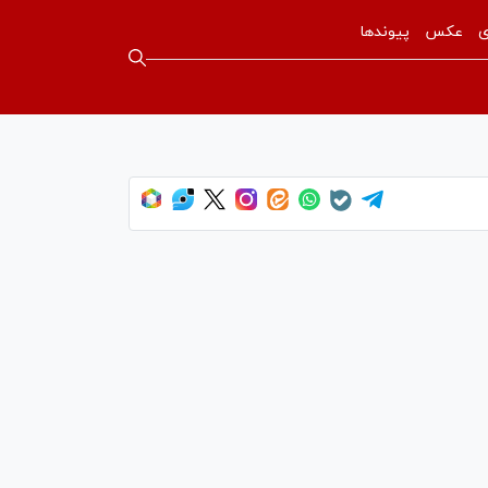
ی
عکس
پیوندها