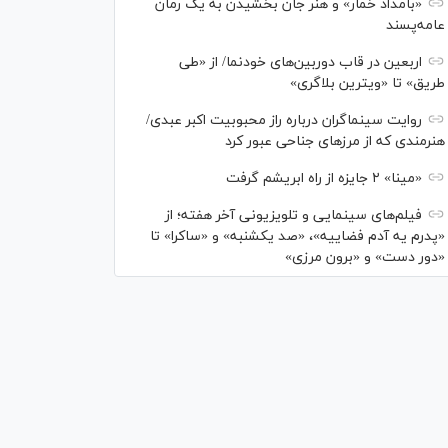
«بامداد خمار» و هنر جان بخشیدن به یک رمان
عامه‌پسند
اربعین در قاب دوربین‌های خودنما/ از «طی
طریق» تا «ویترین بلاگری»
روایت سینماگران درباره راز محبوبیت اکبر عبدی/
هنرمندی که از مرزهای جناحی عبور کرد
«مینا» ۲ جایزه از راه ابریشم گرفت
فیلم‌های سینمایی و تلویزیونی آخر هفته؛ از
«پدرم یه آدم فضاییه»، «صد یکشنبه» و «ساکرا» تا
«دور دست» و «برون مرزی»