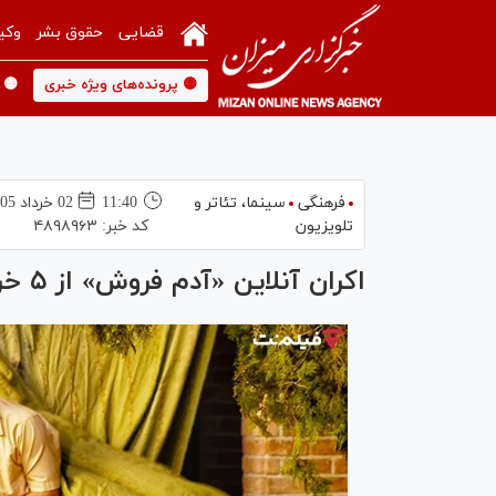
قضایی
حقوق بشر
وکی
🟡 پرونده‌های ویژه خبری
🟡 
فرهنگی
سینما،‌ تئاتر و
11:40
02 خرداد 1405
تلویزیون
کد خبر:
۴۸۹۸۹۶۳
اکران آنلاین «آدم فروش» از ۵ خردادماه