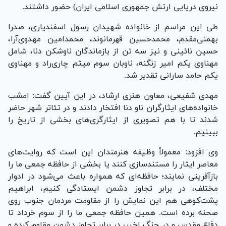
نیروی دریایی ارتش جمهوری اسلامی ایران) حضور داشتند.
طی این مراسم از خانواده شهیدان رسول اسفندیاری، صدرا
بهمنی‌مقدم، محمدحسین قهرمانوند، محمدامین مهدوی‌آرا،
حسین نائینی و نیز سه تن از بازماندگان ناوشکن دنا، شامل
مهناوی یکم امیر زنگنه، ناوبان سوم میثم چاری‌راد و مهناوی
یکم حامد سارانی تقدیر شد.
مهدی شفیعی، معاون هنری ارشاد، در این آیین گفت: امشب
خانواده‌های ایثارگران ناو دنا افتخار دادند و در تئاتر شهر حاضر
شدند تا با هم تصویری از ایثارگری‌های بخشی از تاریخ را
ببینیم.
وی افزود: معمولاً وظیفه هنرمندان این است که روایت‌های
معاصر ایثار را مستندسازی کنند یا بخشی از حافظه جمعی ما را
بازآفرینی نمایند؛ حافظه‌ای که همواره باعث می‌شود در ادوار
مختلف، در برابر تجاوز دشمن ایستادگی کنیم، ابراهیم
پشت‌کوهی هم این نمایش را از مقاومت مردمان جنوب روی
صحنه برده است. همین حافظه جمعی ما را از سوم خرداد تا
دفاع مقدس و در جنگ اخیر، در برابر تجاوز دشمن مقاوم کرده و