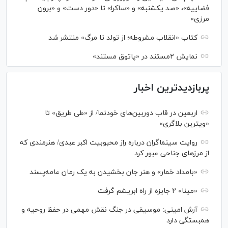
فضاییه»، «صد یکشنبه» و «ساکرا» تا «دور دست» و «برون
مرزی»
کتاب «انقلاب مشروطه؛ از تولد تا مرگ» منتشر شد
نمایش ۲مستند در «پاتوق مستند»
پربازدیدترین اخبار
اربعین در قاب دوربین‌های خودنما/ از «طی طریق» تا
«ویترین بلاگری»
روایت سینماگران درباره راز محبوبیت اکبر عبدی/ هنرمندی که
از مرزهای جناحی عبور کرد
«بامداد خمار» و هنر جان بخشیدن به یک رمان عامه‌پسند
«مینا» ۲ جایزه از راه ابریشم گرفت
آرش امینی: موسیقی در جنگ نقش مهمی در حفظ روحیه و
همبستگی دارد