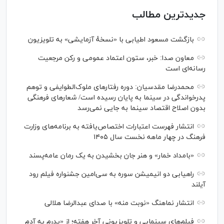
جدیدترین مطالب
بازگشت مسعود اطیابی با «نسخهٔ آزمایشی» به تلویزیون
معاون صدا: خبر، ستون اعتماد عمومی و رکن مرجعیت
رسانه‌ای است
محمدرضا مقدسیان: دوره رفتارهای ملوک‌الطوایفی و توهم
پدرخواندگی در سینما به پایان رسیده است/ شعارهای فرهنگی
بدون اصلاح اقتصاد سینما به جایی نمی‌رسد
انتشار فهرست اعتبارات اختصاص‌یافته به برنامه‌های وزارت
فرهنگ در چهار ماهه نخست سال ۱۴۰۵
«بامداد خمار» و هنر جان بخشیدن به یک رمان عامه‌پسند
راهیابی دو انیمیشن سوره به سی‌امین جشنواره فیلم رود
آیلند
انتشار نماهنگ «نوبت منه» با صدای عبدالرضا هلالی
فیلم‌های سینمایی و تلویزیونی آخر هفته؛ از «پدرم یه آدم