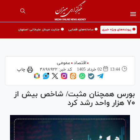
🟡 پرونده‌های ویژه خبری
🟡 سامانه‌های قضایی
🟡 جنایت میدان علیخانی اصفهان
اقتصاد
عمومی
13:44
02 خرداد 1405
کد خبر:
۴۸۹۸۹۲۲
چاپ
بورس همچنان مثبت/ شاخص بیش از
۷۰ هزار واحد رشد کرد