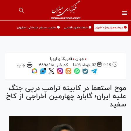
🟡 پرونده‌های ویژه خبری
🟡 سامانه‌های قضایی
🟡 جنایت میدان علیخانی اصفهان
جهان
آمریکا و اروپا
9:18
02 خرداد 1405
کد خبر:
۴۸۹۸۹۱۸
چاپ
موج استعفا در کابینه ترامپ درپی جنگ
علیه ایران؛ گابارد چهارمین اخراجی از کاخ
سفید