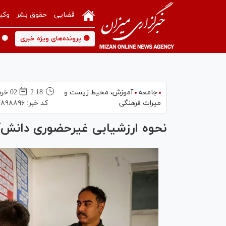
قضایی
حقوق بشر
وکی
🟡 پرونده‌های ویژه خبری
🟡 
جامعه
آموزش،‌ محیط زیست و
2:18
02 خرداد 1405
میراث فرهنگی
کد خبر:
۸۹۸۸۹۶
نحوه ارزشیابی غیرحضوری دانش‌آ