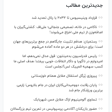
جدیدترین مطالب
قرارداد وینیسیوس تا ۲۰۳۲ با رئال‌ تمدید شد
ناکامی در خانه، تصمیمی جنجالی؛ علی‌اف: کشتی‌گیران با
اضافه‌وزن از تیم ملی اخراج می‌شوند!
رستمیان: هدفم تثبیت جایگاهم در جمع برترین‌های جهان
است/ برای درخشش در هر دو ماده آماده می‌شوم
رئیس فدراسیون بدمینتون: قول مدال نمی‌دهم، اما
امیدوارم در ناگویا و داکار اتفاقات خوبی بیفتد/ هدف اصلی ما
کسب سهمیه المپیک لس‌آنجلس است
پیروزی پُرگل استقلال مقابل همنام خوزستانی
پایان رقابت دوومیدانی‌کاران ایران در جام بلاروس/ زارعی
برترین ورزشکار جام شد
تساوی آلومینیوم اراک مقابل مس شهربابک
حضور بازیکنان آکادمی پرسپولیس در تمرین تیم بزرگسالان