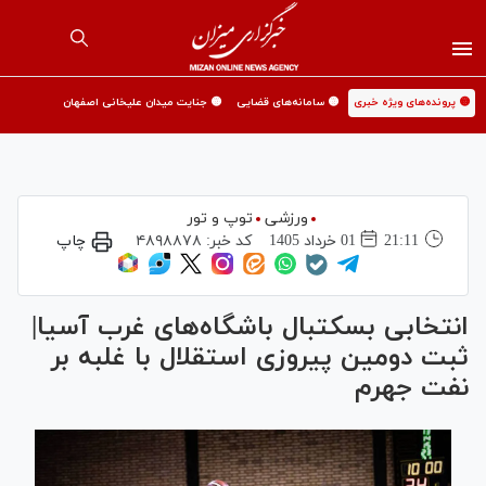
🟡 پرونده‌های ویژه خبری
🟡 سامانه‌های قضایی
🟡 جنایت میدان علیخانی اصفهان
ورزشی
توپ و تور
21:11
01 خرداد 1405
کد خبر:
۴۸۹۸۸۷۸
چاپ
انتخابی بسکتبال باشگاه‌های غرب آسیا|
ثبت دومین پیروزی استقلال با غلبه بر
نفت جهرم