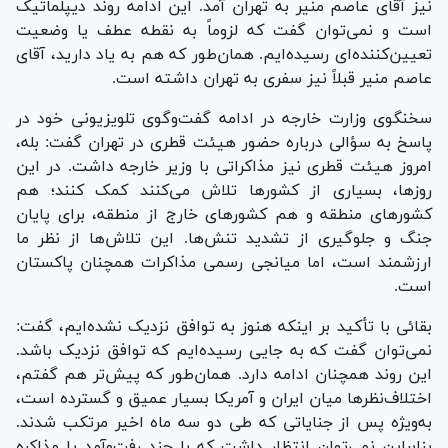
نیز آقای عاصم منیر به تهران آمد. این ادامه روند دیپلماتیک
است و نمی‌توان گفت که لزوماً به نقطه عطف یا وضعیت
تعیین‌کننده‌ای رسیده‌ایم. همان‌طور که هم به یاد دارید، آقای
عاصم منیر قبلاً نیز سفری به تهران داشته است.
سخنگوی وزارت خارجه در ادامه گفت‌وگوی تلویزیونی خود در
پاسخ به سؤالی درباره حضور هیئت قطری در تهران گفت: بله،
امروز هیئت قطری نیز مذاکراتی با وزیر خارجه داشت. در این
روزها، بسیاری از کشورها تلاش می‌کنند کمک کنند؛ هم
کشورهای منطقه و هم کشورهای خارج از منطقه، برای پایان
جنگ و جلوگیری از تشدید تنش‌ها. این تلاش‌ها از نظر ما
ارزشمند است، اما میانجی رسمی مذاکرات همچنان پاکستان
است.
بقائی با تأکید بر اینکه هنوز به توافق نزدیک نشده‌ایم، گفت:
نمی‌توان گفت که به جایی رسیده‌ایم که توافق نزدیک باشد.
این روند همچنان ادامه دارد. همان‌طور که پیش‌تر هم گفتم،
اختلاف‌نظرها میان ایران و آمریکا بسیار عمیق و گسترده است،
به‌ویژه پس از جنایاتی که طی دو سه ماه اخیر مرتکب شدند.
بنابراین نمی‌توان انتظار داشت که با چند رفت‌وآمد یا مذاکره