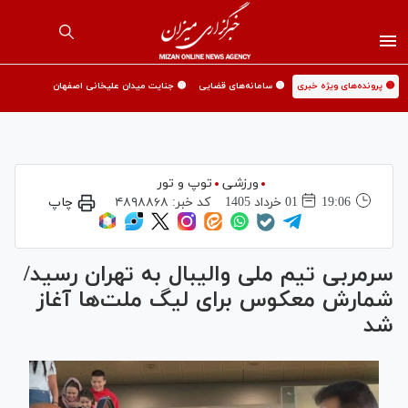
🟡 پرونده‌های ویژه خبری
🟡 سامانه‌های قضایی
🟡 جنایت میدان علیخانی اصفهان
ورزشی
توپ و تور
19:06
01 خرداد 1405
کد خبر:
۴۸۹۸۸۶۸
چاپ
سرمربی تیم ملی والیبال به تهران رسید/
شمارش معکوس برای لیگ ملت‌ها آغاز
شد