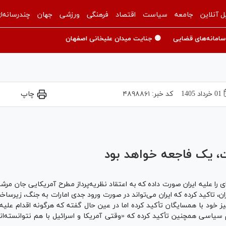
ل آنلاین
جامعه
سیاست
اقتصاد
فرهنگی
ورزشی
جهان
چندرسانه‌ا
سامانه‌های قضایی
🟡 جنایت میدان علیخانی اصفهان
01 خرداد 1405
کد خبر:
۴۸۹۸۸۶۱
چاپ
Play
Video
ات، یک فاجعه خواهد بود
ی را علیه ایران صورت داده که به اعتقاد نظریه‌پرداز مطرح آمریکایی جان مرشایم
 ایران، تاکید کرده که ایران می‌تواند در صورت ورود جدی امارات به جنگ، زیر
ح‌آمیز خود با همسایگان تأکید کرده اما در عین حال گفته که هرگونه اقدام 
یاسی همچنین تأکید کرده که «وقتی آمریکا و اسرائیل با هم نتوانسته‌اند ا