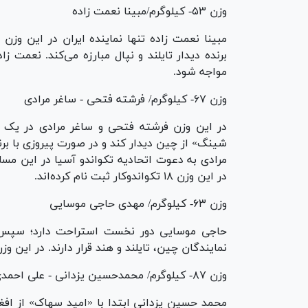
وزن ۵۳- کیلوگرم/مبینا نعمت زاده
برنده دیدار تایلند و نپال مبارزه می‌کند. نعمت ز
مواجه شود.
وزن ۶۷- کیلوگرم/ فرشته فتحی - ساغر مرادی
در این وزن فرشته فتحی و ساغر مرادی در یک سم
شینگ» از چین دیدار کند و در صورت پیروزی با برنده
مرادی به دعوت اتحادیه تکواندو آسیا در این مسا
در این وزن ۱۸ تکواندوکار ثبت نام کرده‌اند.
وزن ۶۳- کیلوگرم/ مهدی حاجی موسایی
حاجی موسایی دور نخست استراحت دارد؛ سپس به
نمایندگان چین، تایلند و هند قرار دارند. در این وزن ۲۴ نفر شرکت کرده‌ان
وزن ۸۷- کیلوگرم/ محمدحسین یزدانی - علی احمدی
محمد حسین یزدانی ابتدا با «امید سهاک» از افغان