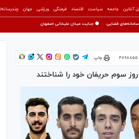
ل آنلاین
جامعه
سیاست
اقتصاد
فرهنگی
ورزشی
جهان
چندرسانه‌ا
سامانه‌های قضایی
🟡 جنایت میدان علیخانی اصفهان
۴۸۹۸۸۵۵
چاپ
 روز سوم حریفان خود را شناختند