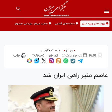
🟡 پرونده‌های ویژه خبری
🟡 سامانه‌های قضایی
🟡 جنایت میدان علیخانی اصفهان
جهان
سیاست خارجی
16:01
01 خرداد 1405
کد خبر:
۴۸۹۸۸۵۲
چاپ
عاصم منیر راهی ایران شد