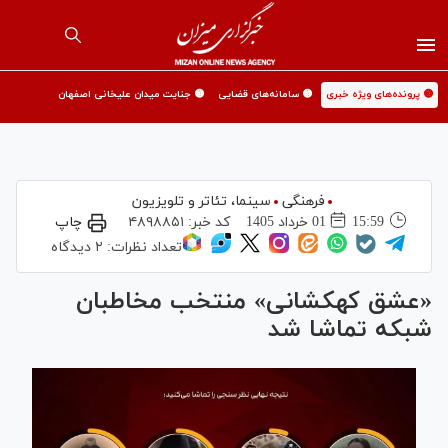
🟡 پرونده‌های ویژه خبری
🟡 سامانه‌های قضایی
🟡 جنایت میدان علیخانی اصفهان
فرهنگی
سینما،‌ تئاتر و تلویزیون
15:59
01 خرداد 1405
کد خبر:
۴۸۹۸۸۵۱
چاپ
تعداد نظرات:
۲ دیدگاه
«عشق کهکشانی» منتخب مخاطبان
شبکه تماشا شد