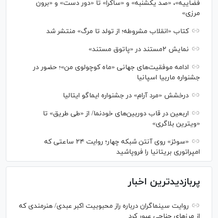
فضاییه»، «صد یکشنبه» و «ساکرا» تا «دور دست» و «برون
مرزی»
کتاب «انقلاب مشروطه؛ از تولد تا مرگ» منتشر شد
نمایش ۲مستند در «پاتوق مستند»
ادامه موفقیت‌های جهانی «ماه کوچولوی من»؛ حضور در
جشنواره ماربیا اسپانیا
درخشش «مرد آرام» در جشنواره ایماگو ایتالیا
اربعین در قاب دوربین‌های خودنما/ از «طی طریق» تا
«ویترین بلاگری»
«سوئز» روی آنتن شبکه چهار؛ روایت ۲۴ ساعتی که
امپراتوری بریتانیا را فروپاشید
پربازدیدترین اخبار
روایت سینماگران درباره راز محبوبیت اکبر عبدی/ هنرمندی که
از مرزهای جناحی عبور کرد