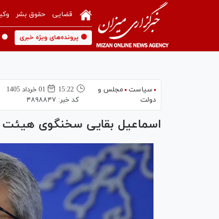
قضایی
حقوق بشر
وکی
🟡 پرونده‌های ویژه خبری
🟡 
سیاست
مجلس و
15:22
01 خرداد 1405
دولت
کد خبر:
۴۸۹۸۸۴۷
اسماعیل بقایی سخنگوی هیئت مذاکرا