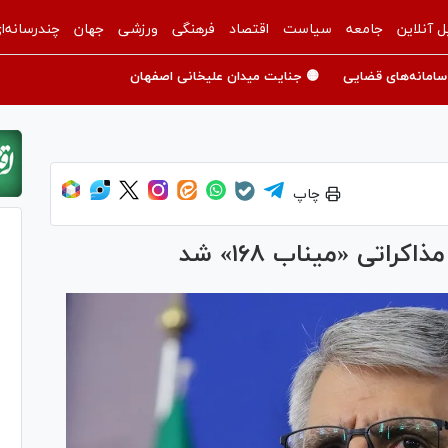
ل آنلاین
جامعه
سیاست
اقتصاد
فرهنگی
ورزشی
جهان
چندرسانه‌ا
سامانه‌های قضایی
🟡 جنایت میدان علیخانی اصفهان
چاپ
تی «میناب ۱۶۸» شد