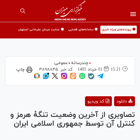
🟡 پرونده‌های ویژه خبری
🟡 سامانه‌های قضایی
🟡 جنایت میدان علیخانی اصفهان
چندرسانه
عمومی
15:21
01 خرداد 1405
کد خبر:
۴۸۹۸۸۴۵
چاپ
Play
دانلود
کد ویدیو
Video
تصاویری از آخرین وضعیت تنگهٔ هرمز و
کنترل آن توسط جمهوری اسلامی ایران