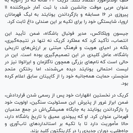
خلفِ اولدترافورد اعتماد کنند. کریک ۴۴ ساله که در ژانویه به
عنوان مربی موقت جانشین شد، با ثبت آمار خیره‌کننده ۱۱
پیروزی در ۱۶ مسابقه و بازگرداندن یونایتد به لیگ قهرمانان
اروپا، شایستگی خود را برای تکیه بر این صندلی داغ ثابت کرد.
جیسون ویلکاکس، مدیر فوتبال باشگاه، ضمن تأیید این
انتصاب، تأکید کرد که عملکرد کریک نه تنها در نتیجه‌گیری،
بلکه در احیای هویت و فرهنگِ مبتنی بر ارزش‌های تاریخی
باشگاه، عامل کلیدی در این تصمیم‌گیری بوده است. این در
حالی است که نام‌های بزرگی همچون ناگلزمان و ایرائولا نیز در
لیست احتمالی یونایتد دیده می‌شدند، اما رختکنِ متحدِ
منچستر، حمایت همه‌جانبه خود را از کاپیتان سابق اعلام کرده
بود.
کریک در نخستین اظهارات خود پس از رسمی شدن قراردادش،
ضمن ابراز غرور از پذیرش این مسئولیت سنگین، اولویت خود
را بازگرداندن یونایتد به جایگاه همیشگی‌اش در جمع مدعیان
قهرمانی عنوان کرد. او که پیوندی عمیق با تاریخ باشگاه دارد،
حالا مأموریت دارد تا با تکیه بر استاندارد‌های تاب‌آوری و
جاه‌طلبی، دوران جدیدی را در کارینگتون کلید بزند.