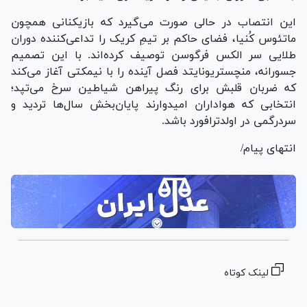
این انتصاب در حالی صورت می‌گیرد که بازیکنانی همچون
ماتئوس کُنیا، فضای حاکم بر تیمِ کریک را تداعی‌کننده دوران
طلایی سر الکس فرگوسن توصیف کرده‌اند. با این تصمیم
جسورانه، منچستریونایتد فصل آینده را با نیمکتی آغاز می‌کند
که ضربان قلبش برای رنگ پیراهن شیاطین سرخ می‌تپد؛
انتخابی که هواداران امیدوارند پایان‌بخش سال‌ها تردید و
سردرگمی در اولدترافورد باشد.
انتهای پیام/
لینک کوتاه