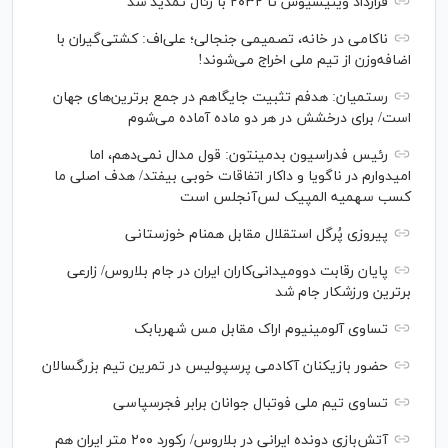
قرارداد وینیسیوس تا ۲۰۳۲ با رئال‌ تمدید شد
ناکامی در خانه، تصمیمی جنجالی؛ علی‌اف: کشتی‌گیران با
اضافه‌وزن از تیم ملی اخراج می‌شوند!
رستمیان: هدفم تثبیت جایگاهم در جمع برترین‌های جهان
است/ برای درخشش در هر دو ماده آماده می‌شوم
رئیس فدراسیون بدمینتون: قول مدال نمی‌دهم، اما
امیدوارم در ناگویا و داکار اتفاقات خوبی بیفتد/ هدف اصلی ما
کسب سهمیه المپیک لس‌آنجلس است
پیروزی پُرگل استقلال مقابل همنام خوزستانی
پایان رقابت دوومیدانی‌کاران ایران در جام بلاروس/ زارعی
برترین ورزشکار جام شد
تساوی آلومینیوم اراک مقابل مس شهربابک
حضور بازیکنان آکادمی پرسپولیس در تمرین تیم بزرگسالان
تساوی تیم ملی فوتبال جوانان برابر فجرسپاسی
آتش‌بازی دونده ایرانی در بلاروس/ رکورد ۲۰۰ متر ایران هم