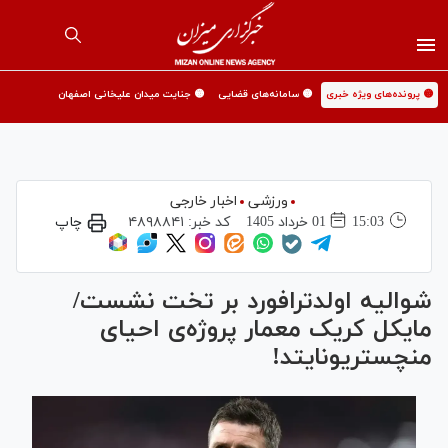
🟡 پرونده‌های ویژه خبری
🟡 سامانه‌های قضایی
🟡 جنایت میدان علیخانی اصفهان
ورزشی
اخبار خارجی
15:03
01 خرداد 1405
کد خبر:
۴۸۹۸۸۴۱
چاپ
شوالیه اولدترافورد بر تخت نشست/
مایکل کریک معمار پروژه‌ی احیای
منچستریونایتد!