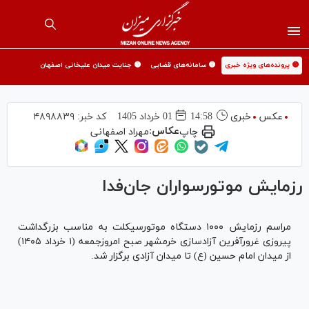
🟡 پرونده‌های ویژه خبری
🟡 سامانه‌های قضایی
🟡 جنایت میدان علیخانی اصفهان
عکس
خبری
14:58
01 خرداد 1405
کد خبر:
۴۸۹۸۸۳۹
عکاس:
چاپ
مهراد اصفهانی
رزمایش موتورسواران جان‌فدا
مراسم رزمایش ۱۰۰۰ دستگاه موتورسیکلت به مناسب بزرگداشت
پیروزی غرورآفرین آزادسازی خرمشهر صبح امروزجمعه (۱ خرداد ۱۴۰۵)
از میدان امام حسین (ع) تا میدان آزادی برگزار شد.