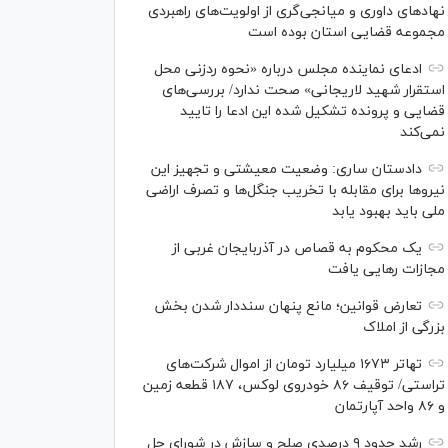
نهاد‌های داوری و میانجی‌گری از اولویت‌های راهبردی
مجموعه قضایی استان بوده است
ادعای نماینده مجلس درباره «نحوه ردزنی محل
استقرار شهید لاریجانی» صحت ندارد/ بررسی‌های
قضایی و پرونده تشکیل شده این ادعا را تایید
نمی‌کند
دادستان ساری: وضعیت معیشتی و تجهیز این
نیرو‌ها برای مقابله با تخریب جنگل‌ها و تصرف اراضی
ملی باید بهبود یابد
یک محکوم به قصاص در آذربایجان‌ غربی از
مجازات رهایی یافت
تعارض قوانین؛ مانع پنهان سنددار شدن بخش
بزرگی از املاک
تهاتر ۱۶۷۳ میلیارد تومان از اموال شرکت‌های
تراستی/ توقیف ۸۶ خودروی لوکس، ۱۸۷ قطعه زمین
و ۸۶ واحد آپارتمان
رشد حدود ۹ درصدی صلح و سازش در شورای حل