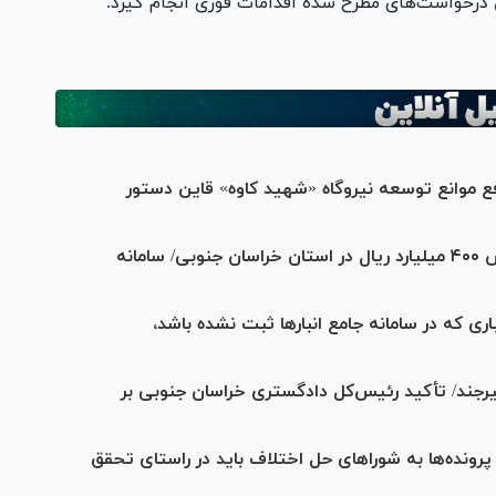
درخواست‌های مطرح شده اقدامات فوری انجام گیرد.
ع موانع توسعه نیروگاه «شهید کاوه» قاین دستور
کشف کالای احتکاری و قاچاق به ارزش بیش ۴۰۰ میلیارد ریال در استان خراسان جنوبی/ سامانه
 که در سامانه جامع انبار‌ها ثبت نشده باشد،
یرجند/ تأکید رئیس‌کل دادگستری خراسان جنوبی بر
ونده‌ها به شورا‌های حل اختلاف باید در راستای تحقق