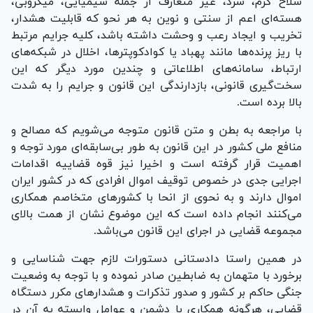
سلاح گرم، سرد، غیر متعارف از جمله شیمیایی، میکروبی،
هسته‌ای اعم از سنتی و نوین به هر نحو که قابلیت هشدار،
تخریب و ایجاد رعب و وحشت داشته باشد، کلیه جرایم مرتبط
با ریز پرنده‌ها مانند پهباد یا کوادکوپتر‌ها، اخلال در شبکه‌های
ارتباط، سامانه‌های اطلاعاتی و چندین مورد دیگر که این
سخت‌گیری قانونی، بازدارندگی این قانون و جرایم را به شدت
بالا برده است.
با مراجعه به بطن و متن قانون متوجه می‌شویم که مصالح و
منافع ملی کشور در این قانون به طور بی‌سابقه‌ای مورد توجه و
اهمیت قرار گرفته است و اخیرا نیز قوه قضاییه اقدامات
اجرایی جدی در خصوص توقیف اموال افرادی که در کشور ایران
اموال دارند و به نحوی از انحا با کشور‌های متخاصم همکاری
می‌کنند انجام داده است که این موضوع نشان از همت بالای
مجموعه قضایی در اجرای این قانون می‌باشد.
در همین راستا دادستانی دستورات لازم جهت شناسایی و
برخورد با متهمان به ضابطین صادر نموده و با توجه به وضعیت
جنگی حاکم بر کشور و صدور تذکرات و هشدار‌های مکرر دستگاه
قضایی، هرگونه همکاری با دشمن و عوامل وابسته به آن در