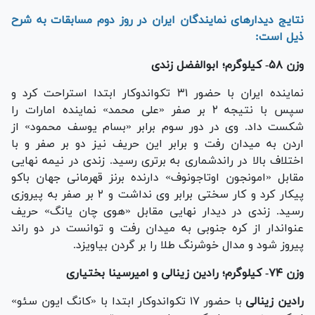
نتایج دیدار‌های نمایندگان ایران در روز دوم مسابقات به شرح
ذیل است:
وزن ۵۸- کیلوگرم؛ ابوالفضل زندی
نماینده ایران با حضور ۳۱ تکواندوکار ابتدا استراحت کرد و
سپس با نتیجه ۲ بر صفر «علی محمد» نماینده امارات را
شکست داد. وی در دور سوم برابر «بسام یوسف محمود» از
اردن به میدان رفت و برابر این حریف نیز دو بر صفر و با
اختلاف بالا در راندشماری به برتری رسید. زندی در نیمه نهایی
مقابل «امونجون اوتاجونوف» دارنده برنز قهرمانی جهان باکو
پیکار کرد و کار سختی برابر وی نداشت و ۲ بر صفر به پیروزی
رسید. زندی در دیدار نهایی مقابل «هوی چان یانگ» حریف
عنواندار از کره جنوبی به میدان رفت و توانست در دو راند
پیروز شود و مدال خوشرنگ طلا را بر گردن بیاویزد.
وزن ۷۴- کیلوگرم؛ رادین زینالی و امیرسینا بختیاری
رادین زینالی
با حضور ۱۷ تکواندوکار ابتدا با «کانگ ایون سئو»