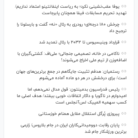
یوفا عقب‌نشینی نکرد؛ به ریاست اینفانتینو اعتماد نداریم/
تهدید تحریم مسابقات فیفا همچنان پابرجاست
چرخش ۱۸۰ درجه‌ای؛ رودری به رئال «نه» گفت و بارسلونا را
ترجیح داد
قرارداد وینیسیوس تا ۲۰۳۲ با رئال‌ تمدید شد
ناکامی در خانه، تصمیمی جنجالی؛ علی‌اف: کشتی‌گیران با
اضافه‌وزن از تیم ملی اخراج می‌شوند!
رستمیان: هدفم تثبیت جایگاهم در جمع برترین‌های جهان
است/ برای درخشش در هر دو ماده آماده می‌شوم
رئیس فدراسیون بدمینتون: قول مدال نمی‌دهم، اما
امیدوارم در ناگویا و داکار اتفاقات خوبی بیفتد/ هدف اصلی ما
کسب سهمیه المپیک لس‌آنجلس است
پیروزی پُرگل استقلال مقابل همنام خوزستانی
پایان رقابت دوومیدانی‌کاران ایران در جام بلاروس/ زارعی
برترین ورزشکار جام شد