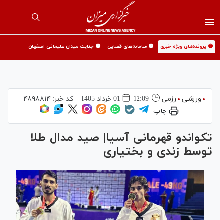
🟡 پرونده‌های ویژه خبری
🟡 سامانه‌های قضایی
🟡 جنایت میدان علیخانی اصفهان
ورزشی
رزمی
12:09
01 خرداد 1405
کد خبر:
۴۸۹۸۸۱۴
چاپ
تکواندو قهرمانی آسیا| صید مدال طلا
توسط زندی و بختیاری