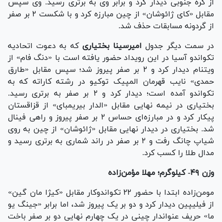
از کره جنوبی دیدار کرد و برابر وی به برتری رسید. وی سپس
مقابل «کای ژائوشان» از چین مبارزه کرد و با شکست ۲ بر صفر
از گردونه مسابقات حذف شد.
در سمت دیگر جدول
امیرسینا بختیاری
که به دعوت اتحادیه
تکواندو آسیا در این رویداد حضور یافته است با «دنگ فام» از
ویتنام دیدار کرد و ۲ بر صفر پیروز شد؛ سپس مقابل «طارق
حمدی» نایب قهرمان المپیک توکیو در رشته کاراته که به
تکواندو آمده است؛ دیدار کرد و ۲ بر صفر به برتری رسید.
بختیاری در نیمه نهایی مقابل «الدار بیریمبای» از قزاقستان
پیکار کرد و در مبارزه‌ای حساس ۲ بر صفر پیروز و راهی فینال
شد. بختیاری در دیدار نهایی مقابل «ژائوشان» از چین به روی
شیاپ چانگ رفت و ۲ بر صفر در راند شماری به برتری رسید و
مدال طلا را کسب کرد.
وزن ۴۹- کیلوگرم؛ مهلا مؤمن‌زاده
مومن‌زاده ابتدا با حضور ۲۲ تکواندوکار مقابل «کیژا مان گین»
از فیلیپین دیدار کرد و دو بر یک پیروز شد، اما برابر «جینگ یو
ما» حریف عنواندار چینی در یک چهارم نهایی دو بر صفر باخت