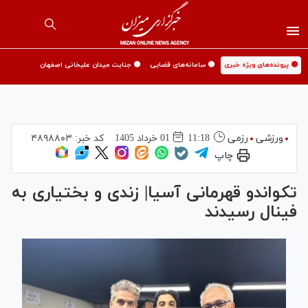
🟡 پرونده‌های ویژه خبری
🟡 سامانه‌های قضایی
🟡 جنایت میدان علیخانی اصفهان
ورزشی
رزمی
11:18
01 خرداد 1405
کد خبر:
۴۸۹۸۸۰۳
چاپ
تکواندو قهرمانی آسیا| زندی و بختیاری به
فینال رسیدند