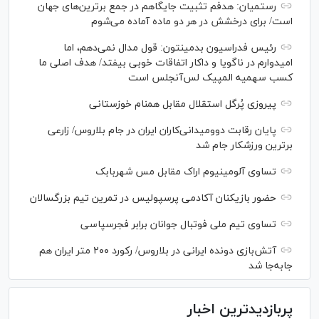
رستمیان: هدفم تثبیت جایگاهم در جمع برترین‌های جهان
است/ برای درخشش در هر دو ماده آماده می‌شوم
رئیس فدراسیون بدمینتون: قول مدال نمی‌دهم، اما
امیدوارم در ناگویا و داکار اتفاقات خوبی بیفتد/ هدف اصلی ما
کسب سهمیه المپیک لس‌آنجلس است
پیروزی پُرگل استقلال مقابل همنام خوزستانی
پایان رقابت دوومیدانی‌کاران ایران در جام بلاروس/ زارعی
برترین ورزشکار جام شد
تساوی آلومینیوم اراک مقابل مس شهربابک
حضور بازیکنان آکادمی پرسپولیس در تمرین تیم بزرگسالان
تساوی تیم ملی فوتبال جوانان برابر فجرسپاسی
آتش‌بازی دونده ایرانی در بلاروس/ رکورد ۲۰۰ متر ایران هم
جابه‌جا شد
پربازدیدترین اخبار