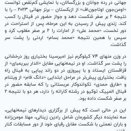
جهانی در رده جوانان و بزرگسالان، با نمایشی کم‌نقص توانست
«اومن‌جون اوتاجون‌اف» از ازبکستان – برنز جهانی ۲۰۲۳ – را با
نتیجه ۲ بر صفر شکست دهد و جواز حضور در فینال را کسب
کند. زندی پیش از رسیدن به این مرحله، پس از استراحت در
دور نخست، «محمد علی» از امارات را ۲ بر صفر مغلوب کرد و
سپس با همین نتیجه «محمد بسام» اردنی را پشت سر
گذاشت.
در وزن منهای ۷۴ کیلوگرم نیز امیرسینا بختیاری روز درخشانی
را پشت سر گذاشت. او در نیمه‌نهایی مقابل «الدار بیریمبای» از
قزاقستان ایستاد و با پیروزی در دو راند پیاپی به فینال راه
یافت. بختیاری پیش‌تر در مراحل ابتدایی «دانگ فام» از ویتنام
و «طارق حمدی» تکواندوکار عربستانی را که سابقه حضور در
فینال المپیک توکیو در رشته کاراته را دارد، هر دو با نتیجه ۲
بر صفر شکست داده بود.
این در حالی است که پیش از برگزاری دیدار‌های نیمه‌نهایی،
سه نماینده دیگر کشورمان شامل رادین زینالی، مهلا مومن‌زاده
و باران نعمتی با شکست مقابل رقبای خود از دور مسابقات کنار