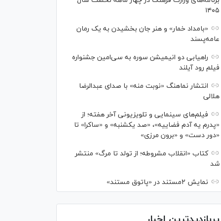
برنامه‌های وزارت فرهنگ در چهار ماهه نخست سال
۱۴۰۵
«بامداد خمار» و هنر جان بخشیدن به یک رمان
عامه‌پسند
راهیابی دو انیمیشن سوره به سی‌امین جشنواره
فیلم رود آیلند
انتشار نماهنگ «نوبت منه» با صدای عبدالرضا
هلالی
فیلم‌های سینمایی و تلویزیونی آخر هفته؛ از
«پدرم یه آدم فضاییه»، «صد یکشنبه» و «ساکرا» تا
«دور دست» و «برون مرزی»
کتاب «انقلاب مشروطه؛ از تولد تا مرگ» منتشر
شد
نمایش ۲مستند در «پاتوق مستند»
پربازدیدترین اخبار