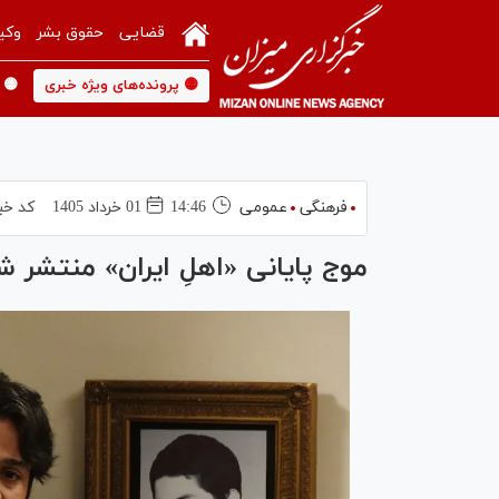
قضایی
حقوق بشر
وکی
🟡 پرونده‌های ویژه خبری
🟡 
فرهنگی
عمومی
14:46
01 خرداد 1405
کد خب
موج پایانی «اهلِ ایران» منتشر ش