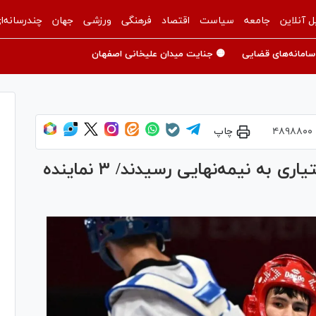
ل آنلاین
جامعه
سیاست
اقتصاد
فرهنگی
ورزشی
جهان
چندرسانه‌ا
سامانه‌های قضایی
🟡 جنایت میدان علیخانی اصفهان
۴۸۹۸۸۰۰
چاپ
تکواندو قهرمانی آسیا| زندی و بختیاری به نیمه‌نهایی رسیدند/ ۳ نماینده