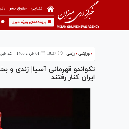
قضایی
حقوق بشر
وکی
🟡 پرونده‌های ویژه خبری
🟡 
ورزشی
رزمی
10:37
01 خرداد 1405
کد خبر:
ایران کنار رفتند