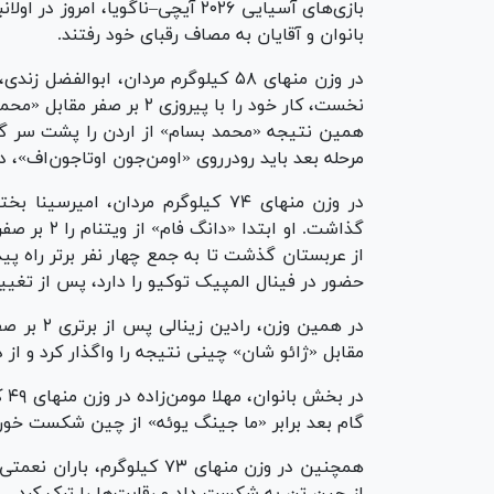
بازی‌های آسیایی ۲۰۲۶ آیچی–ناگویا،
بانوان و آقایان به مصاف رقبای خود رفتند.
در وزن منهای ۵۸ کیلوگرم مردان، ابوا
نخست، کار خود را با پیروزی 
همین نتیجه «محمد بسام» از اردن را پشت سر گذا
مرحله بعد باید رودرروی «اومن‌جون اوتاجون‌اف»، دارنده مدال برنز جهان
در وزن منهای ۷۴ کیلوگرم مردان، ام
گذاشت. او 
از عربستان گذشت تا به جمع چهار نفر برتر راه پ
حضور در فینال المپیک توکیو را دارد، پس از تغیی
در همین و
مقابل «ژائو شان» چینی نتیجه را واگذار کرد و از دو
گام بعد برابر «ما جینگ یوئه» از چین شکست خور
از چین تن به شکست داد و رقابت‌ها را ترک کرد.