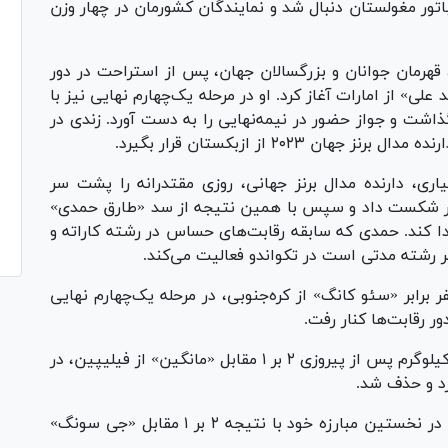
 امروز در اولانباتور مغولستان دنبال شد و نمایندگان کشورمان در چهار وزن
لفضل زندی، قهرمان جوانان و بزرگسالان جهان، پس از استراحت در دور
۲ بر صفر مقابل «محمد علی» از امارات آغاز کرد. او در مرحله یک‌چهارم نهایی نیز با
شت و جواز حضور در نیمه‌نهایی را به دست آورد. زندی در
 ۲۰۲۳ از ازبکستان قرار بگیرد.
یرسینا بختیاری، دارنده مدال برنز جهانی، روزی مقتدرانه را پشت سر
ابتدا «دانگ فام» از ویتنام را ۲ بر صفر شکست داد و سپس با همین نتیجه از سد «طارق حمدی»
یدا کند. حمدی که سابقه رقابت‌های حساس در رشته کاراته و
ر رشته مدتی است در تکواندو فعالیت می‌کند.
زن، رادین زینالی پس از برتری ۲ بر صفر برابر «سئو کانگ» از کره‌جنوبی، در مرحله یک‌چهارم نهایی
ر رقابت‌ها کنار رفت.
در بخش بانوان، مهلا مومن‌زاده در وزن منهای ۴۹ کیلوگرم پس از پیروزی ۲ بر ۱ مقابل «مانگین» از فیلیپین، در
د و حذف شد.
همچنین در وزن منهای ۷۳ کیلوگرم، باران نعمتی در نخستین مبارزه خود با نتیجه ۲ بر ۱ مقابل «جی سونگ»